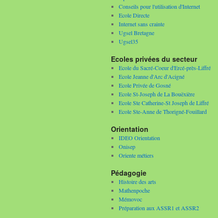
Conseils pour l'utilisation d'Internet
Ecole Directe
Internet sans crainte
Ugsel Bretagne
Ugsel35
Ecoles privées du secteur
Ecole du Sacré-Coeur d'Ercé-près-Liffré
Ecole Jeanne d'Arc d'Acigné
Ecole Privée de Gosné
Ecole St-Joseph de La Bouëxière
Ecole Ste Catherine-St Joseph de Liffré
Ecole Ste-Anne de Thorigné-Fouillard
Orientation
IDEO Orientation
Onisep
Oriente métiers
Pédagogie
Histoire des arts
Mathenpoche
Mémovoc
Préparation aux ASSR1 et ASSR2