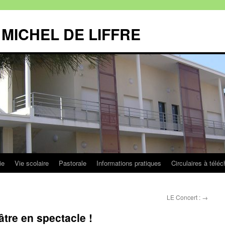
MICHEL DE LIFFRE
ie
Vie scolaire
Pastorale
Informations pratiques
Circulaires à téléc
LE Concert :
→
âtre en spectacle !