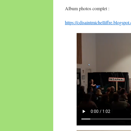
Album photos complet :
https://cdisaintmichelliffre.blogspot