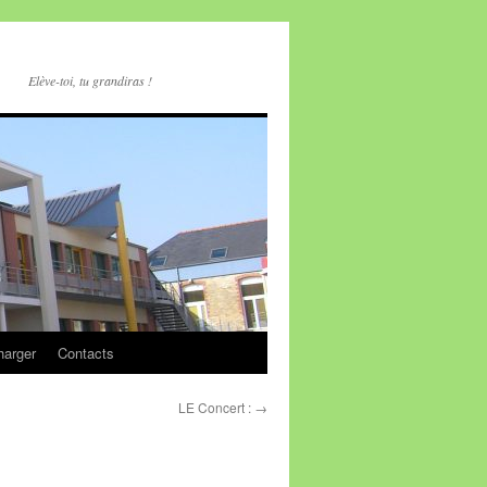
Elève-toi, tu grandiras !
harger
Contacts
LE Concert :
→