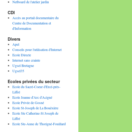
Netboard de l'atelier jardin
CDI
Accès au portail documentaire du
Centre de Documentation et
d'Information
Divers
Apel
Conseils pour l'utilisation d'Internet
Ecole Directe
Internet sans crainte
Ugsel Bretagne
Ugsel35
Ecoles privées du secteur
Ecole du Sacré-Coeur d'Ercé-près-
Liffré
Ecole Jeanne d'Arc d'Acigné
Ecole Privée de Gosné
Ecole St-Joseph de La Bouëxière
Ecole Ste Catherine-St Joseph de
Liffré
Ecole Ste-Anne de Thorigné-Fouillard