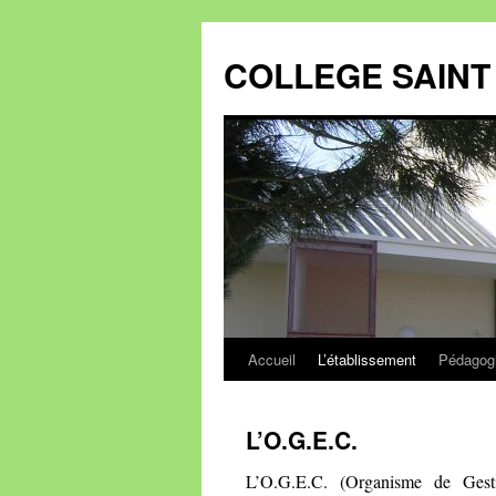
Aller
au
COLLEGE SAINT 
contenu
Accueil
L’établissement
Pédagog
L’O.G.E.C.
L’O.G.E.C. (Organisme de Gesti