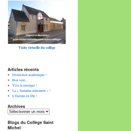
Visite virtuelle du collège
Articles récents
Distinction académique !
Bon vent…
Vive la musique !
La « Semaine autrement » !
L’Europe en fête !
Archives
Archives
Blogs du Collège Saint
Michel