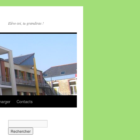
Elève-toi, tu grandiras !
harger
Contacts