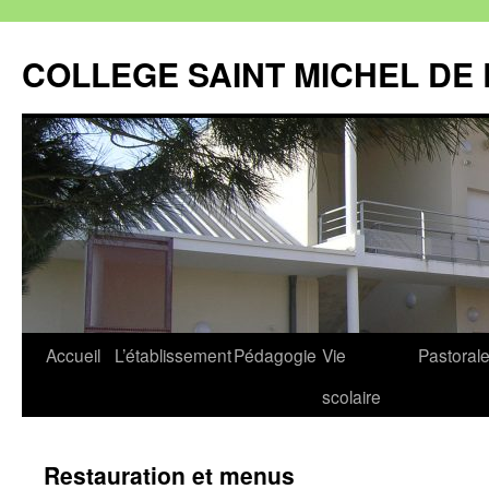
Aller
au
COLLEGE SAINT MICHEL DE 
contenu
Accueil
L’établissement
Pédagogie
Vie
Pastoral
scolaire
Restauration et menus