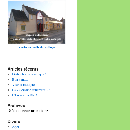
Visite virtuelle du collège
Articles récents
Distinction académique !
Bon vent…
Vive la musique !
La « Semaine autrement » !
L’Europe en fête !
Archives
Archives
Divers
Apel