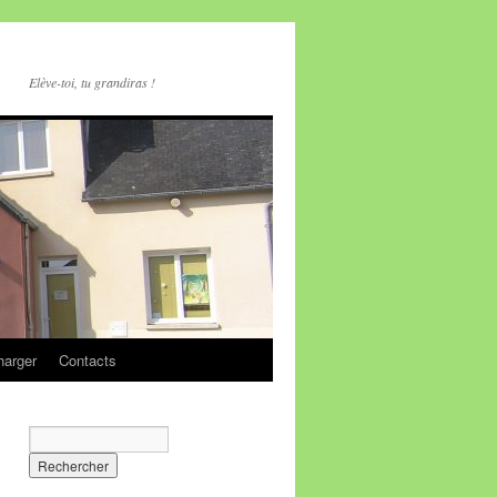
Elève-toi, tu grandiras !
harger
Contacts