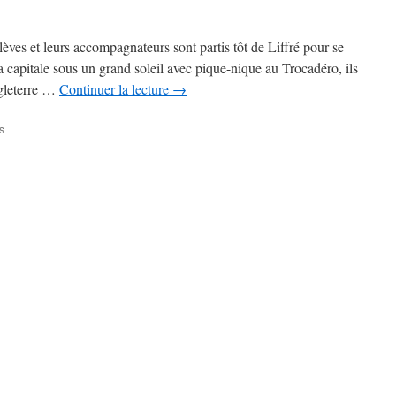
èves et leurs accompagnateurs sont partis tôt de Liffré pour se
la capitale sous un grand soleil avec pique-nique au Trocadéro, ils
ngleterre …
Continuer la lecture
→
sur
s
Match
de
foot
au
stade
de
France