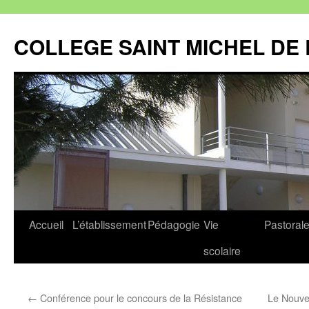
Aller
au
COLLEGE SAINT MICHEL DE 
contenu
Accueil
L’établissement
Pédagogie
Vie
Pastoral
scolaire
←
Conférence pour le concours de la Résistance
Le Nouvel