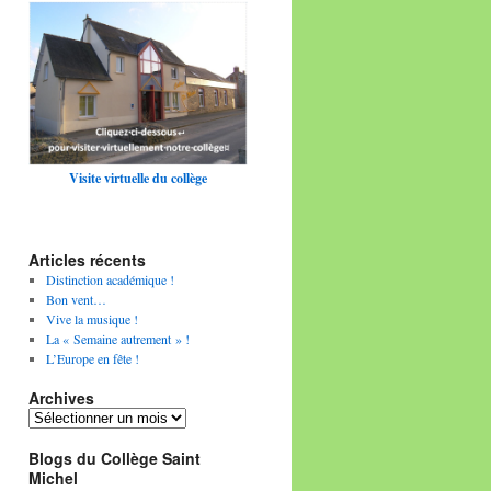
Visite virtuelle du collège
Articles récents
Distinction académique !
Bon vent…
Vive la musique !
La « Semaine autrement » !
L’Europe en fête !
Archives
Archives
Blogs du Collège Saint
Michel