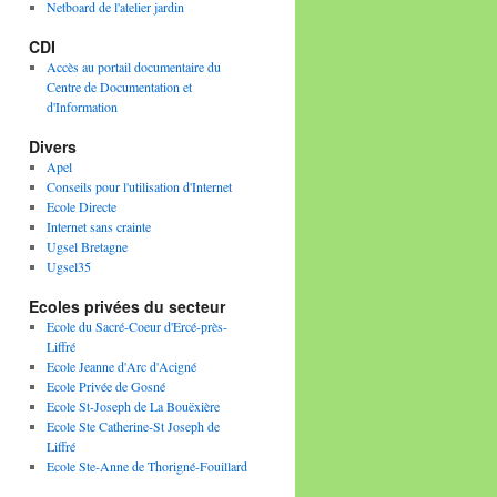
Netboard de l'atelier jardin
CDI
Accès au portail documentaire du
Centre de Documentation et
d'Information
Divers
Apel
Conseils pour l'utilisation d'Internet
Ecole Directe
Internet sans crainte
Ugsel Bretagne
Ugsel35
Ecoles privées du secteur
Ecole du Sacré-Coeur d'Ercé-près-
Liffré
Ecole Jeanne d'Arc d'Acigné
Ecole Privée de Gosné
Ecole St-Joseph de La Bouëxière
Ecole Ste Catherine-St Joseph de
Liffré
Ecole Ste-Anne de Thorigné-Fouillard