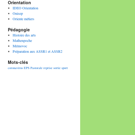
Orientation
IDEO Orientation
Onisep
Oriente métiers
Pédagogie
Histoire des arts
Mathenpoche
Mémovoc
Préparation aux ASSR1 et ASSR2
Mots-clés
coronavirus
EPS
Pastorale
reprise
sortie
sport