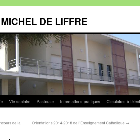
MICHEL DE LIFFRE
ie
Vie scolaire
Pastorale
Informations pratiques
Circulaires à téléc
ncours de la
Orientations 2014-2018 de l’Enseignement Catholique
→