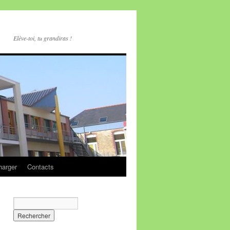
Elève-toi, tu grandiras !
harger
Contacts