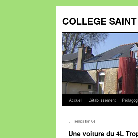
Aller
au
COLLEGE SAINT 
contenu
Accueil
L’établissement
Pédagog
←
Temps fort 6è
Une voiture du 4L Tro