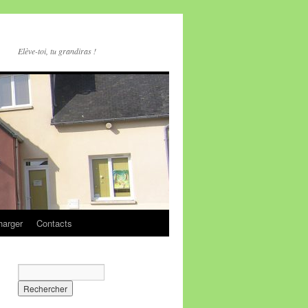
Elève-toi, tu grandiras !
harger
Contacts