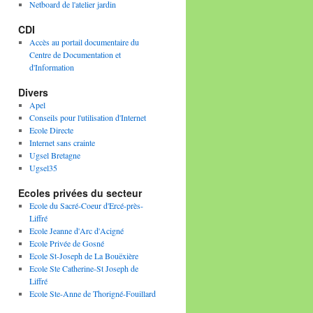
Netboard de l'atelier jardin
CDI
Accès au portail documentaire du
Centre de Documentation et
d'Information
Divers
Apel
Conseils pour l'utilisation d'Internet
Ecole Directe
Internet sans crainte
Ugsel Bretagne
Ugsel35
Ecoles privées du secteur
Ecole du Sacré-Coeur d'Ercé-près-
Liffré
Ecole Jeanne d'Arc d'Acigné
Ecole Privée de Gosné
Ecole St-Joseph de La Bouëxière
Ecole Ste Catherine-St Joseph de
Liffré
Ecole Ste-Anne de Thorigné-Fouillard