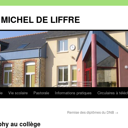
MICHEL DE LIFFRE
ie
Vie scolaire
Pastorale
Informations pratiques
Circulaires à téléc
Remise des diplômes du DNB
→
phy au collège