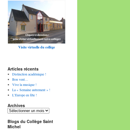
Visite virtuelle du collège
Articles récents
Distinction académique !
Bon vent…
Vive la musique !
La « Semaine autrement » !
L’Europe en fête !
Archives
Archives
Blogs du Collège Saint
Michel