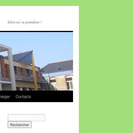
Elève-toi, tu grandiras !
harger
Contacts