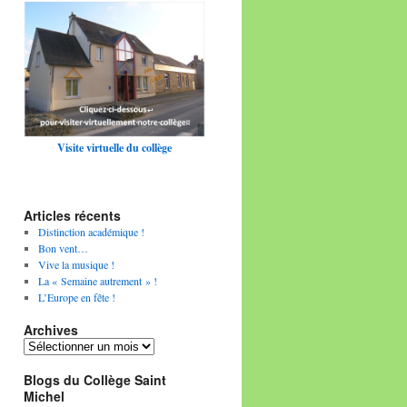
Visite virtuelle du collège
Articles récents
Distinction académique !
Bon vent…
Vive la musique !
La « Semaine autrement » !
L’Europe en fête !
Archives
Archives
Blogs du Collège Saint
Michel