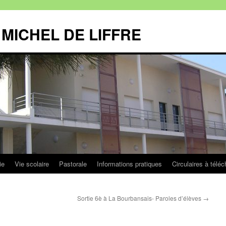
MICHEL DE LIFFRE
ie
Vie scolaire
Pastorale
Informations pratiques
Circulaires à téléc
Sortie 6è à La Bourbansais- Paroles d’élèves
→