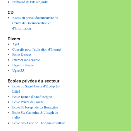
Netboard de l'atelier jardin
CDI
Accès au portail documentaire du
Centre de Documentation et
d'Information
Divers
Apel
Conseils pour l'utilisation d'Internet
Ecole Directe
Internet sans crainte
Ugsel Bretagne
Ugsel35
Ecoles privées du secteur
Ecole du Sacré-Coeur d'Ercé-près-
Liffré
Ecole Jeanne d'Arc d'Acigné
Ecole Privée de Gosné
Ecole St-Joseph de La Bouëxière
Ecole Ste Catherine-St Joseph de
Liffré
Ecole Ste-Anne de Thorigné-Fouillard