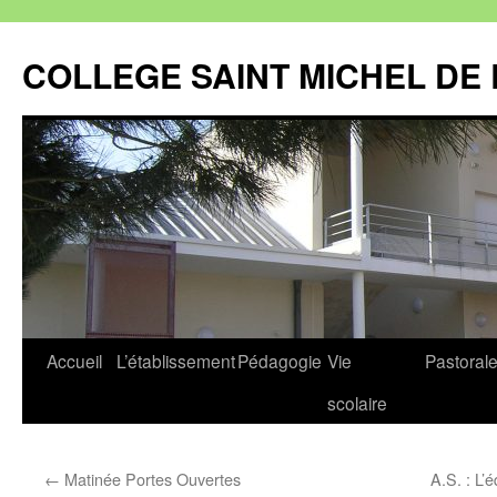
Aller
au
COLLEGE SAINT MICHEL DE 
contenu
Accueil
L’établissement
Pédagogie
Vie
Pastoral
scolaire
←
Matinée Portes Ouvertes
A.S. : L’