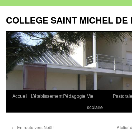
Aller
au
COLLEGE SAINT MICHEL DE 
contenu
Accueil
L’établissement
Pédagogie
Vie
Pastoral
scolaire
←
En route vers Noël !
Atelier