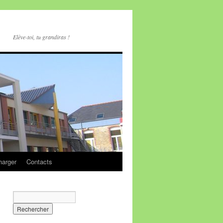
Elève-toi, tu grandiras !
harger
Contacts