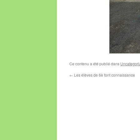
Ce contenu a été publié dans
Uncategori
←
Les élèves de 6è font connaissance