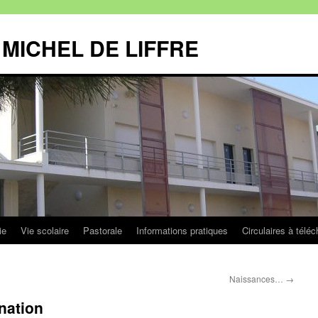
MICHEL DE LIFFRE
ie
Vie scolaire
Pastorale
Informations pratiques
Circulaires à téléc
Naissances…
→
nation