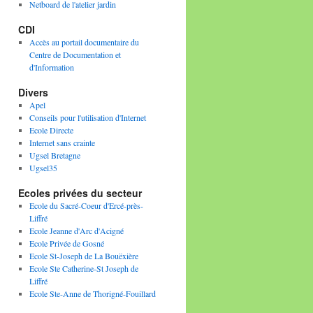
Netboard de l'atelier jardin
CDI
Accès au portail documentaire du
Centre de Documentation et
d'Information
Divers
Apel
Conseils pour l'utilisation d'Internet
Ecole Directe
Internet sans crainte
Ugsel Bretagne
Ugsel35
Ecoles privées du secteur
Ecole du Sacré-Coeur d'Ercé-près-
Liffré
Ecole Jeanne d'Arc d'Acigné
Ecole Privée de Gosné
Ecole St-Joseph de La Bouëxière
Ecole Ste Catherine-St Joseph de
Liffré
Ecole Ste-Anne de Thorigné-Fouillard