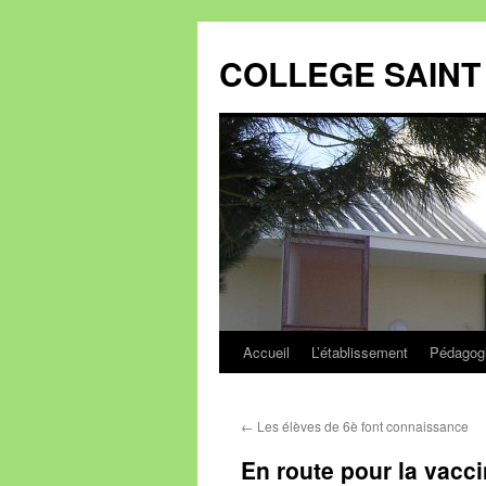
Aller
au
COLLEGE SAINT 
contenu
Accueil
L’établissement
Pédagog
←
Les élèves de 6è font connaissance
En route pour la vacci