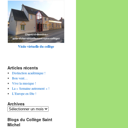
Visite virtuelle du collège
Articles récents
Distinction académique !
Bon vent…
Vive la musique !
La « Semaine autrement » !
L’Europe en fête !
Archives
Archives
Blogs du Collège Saint
Michel