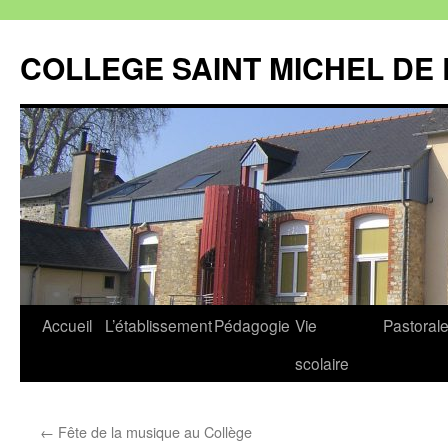
Aller
au
COLLEGE SAINT MICHEL DE 
contenu
Accueil
L’établissement
Pédagogie
Vie
Pastoral
scolaire
←
Fête de la musique au Collège