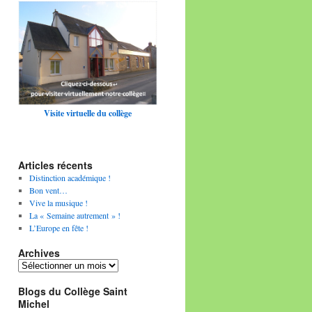
Visite virtuelle du collège
Articles récents
Distinction académique !
Bon vent…
Vive la musique !
La « Semaine autrement » !
L’Europe en fête !
Archives
Archives
Blogs du Collège Saint
Michel