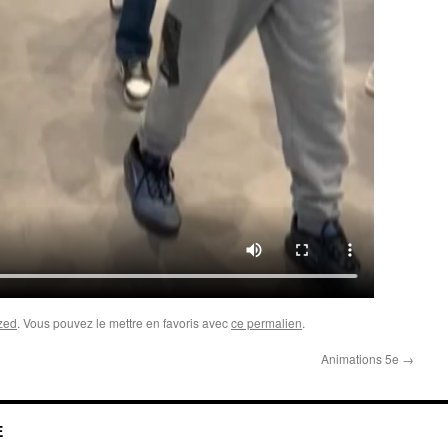
zed
. Vous pouvez le mettre en favoris avec
ce permalien
.
Animations 5e
→
E