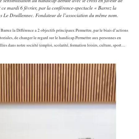
de sensibilisation au handicap débuté avec le cross en faveur de
 ce mardi 6 février, par la conférence-spectacle « Barrez la
es Le Druillennec. Fondateur de l’association du même nom.
Barrez la Différence a 2 objectifs principaux:Permettre, par le biais d’actions
toriales, de changer le regard sur le handicap.Permettre aux personnes en
ies dans notre société (emploi, scolarité, formation loisirs, culture, sport…