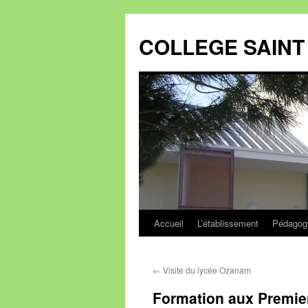
Aller
au
COLLEGE SAINT 
contenu
Accueil
L’établissement
Pédagog
←
Visite du lycée Ozanam
Formation aux Premie