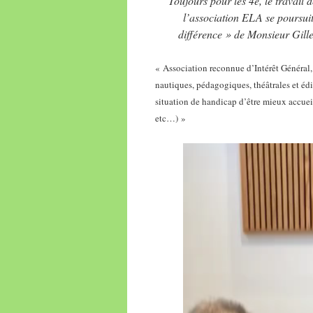
Toujours pour les 4e, le travail 
l’association ELA se poursuit
différence » de Monsieur Gill
« Association reconnue d’Intérêt Général, 
nautiques, pédagogiques, théâtrales et édi
situation de handicap d’être mieux accueill
etc…) »