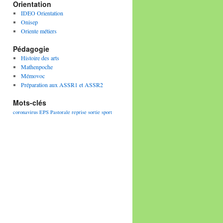
Orientation
IDEO Orientation
Onisep
Oriente métiers
Pédagogie
Histoire des arts
Mathenpoche
Mémovoc
Préparation aux ASSR1 et ASSR2
Mots-clés
coronavirus
EPS
Pastorale
reprise
sortie
sport