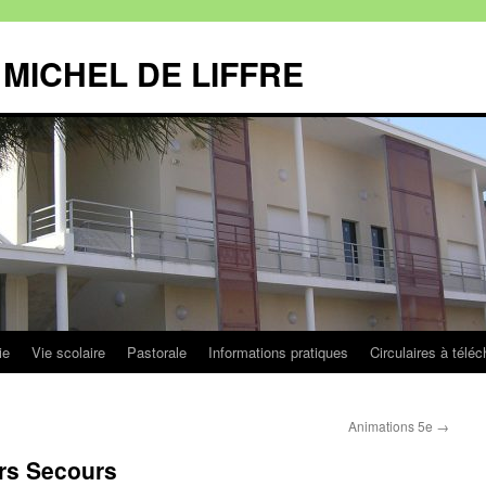
MICHEL DE LIFFRE
ie
Vie scolaire
Pastorale
Informations pratiques
Circulaires à téléc
Animations 5e
→
rs Secours