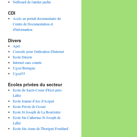
Netboard de l'atelier jardin
CDI
Accès au portail documentaire du
Centre de Documentation et
d'Information
Divers
Apel
Conseils pour l'utilisation d'Internet
Ecole Directe
Internet sans crainte
Ugsel Bretagne
Ugsel35
Ecoles privées du secteur
Ecole du Sacré-Coeur d'Ercé-près-
Liffré
Ecole Jeanne d'Arc d'Acigné
Ecole Privée de Gosné
Ecole St-Joseph de La Bouëxière
Ecole Ste Catherine-St Joseph de
Liffré
Ecole Ste-Anne de Thorigné-Fouillard