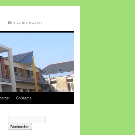
Elève-toi, tu grandiras !
harger
Contacts