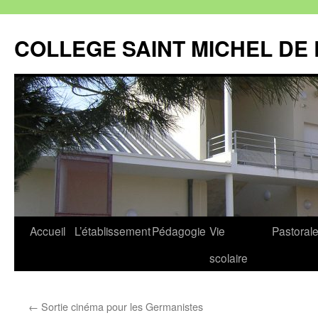
Aller
au
COLLEGE SAINT MICHEL DE 
contenu
Accueil
L’établissement
Pédagogie
Vie
Pastoral
scolaire
←
Sortie cinéma pour les Germanistes