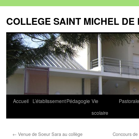
Aller
au
COLLEGE SAINT MICHEL DE 
contenu
Accueil
L’établissement
Pédagogie
Vie
Pastoral
scolaire
←
Venue de Soeur Sara au collège
Concours de 