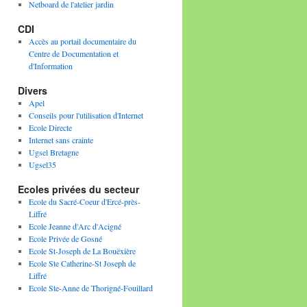
Netboard de l'atelier jardin
CDI
Accès au portail documentaire du
Centre de Documentation et
d'Information
Divers
Apel
Conseils pour l'utilisation d'Internet
Ecole Directe
Internet sans crainte
Ugsel Bretagne
Ugsel35
Ecoles privées du secteur
Ecole du Sacré-Coeur d'Ercé-près-
Liffré
Ecole Jeanne d'Arc d'Acigné
Ecole Privée de Gosné
Ecole St-Joseph de La Bouëxière
Ecole Ste Catherine-St Joseph de
Liffré
Ecole Ste-Anne de Thorigné-Fouillard