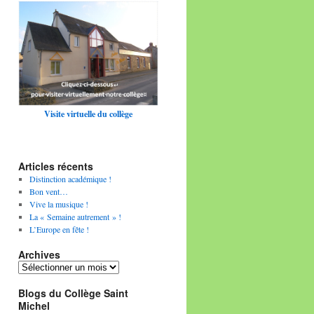
Visite virtuelle du collège
Articles récents
Distinction académique !
Bon vent…
Vive la musique !
La « Semaine autrement » !
L’Europe en fête !
Archives
Archives
Blogs du Collège Saint
Michel