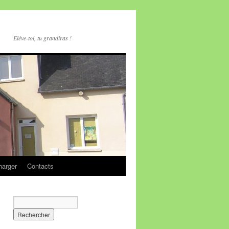
Elève-toi, tu grandiras !
harger
Contacts