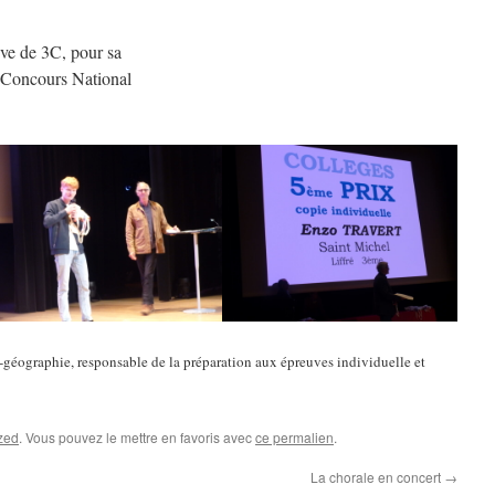
ve de 3C, pour sa
u Concours National
e-géographie, responsable de la préparation aux épreuves individuelle et
zed
. Vous pouvez le mettre en favoris avec
ce permalien
.
La chorale en concert
→