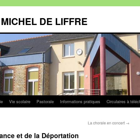
MICHEL DE LIFFRE
ie
Vie scolaire
Pastorale
Informations pratiques
Circulaires à téléc
La chorale en concert
→
ance et de la Déportation