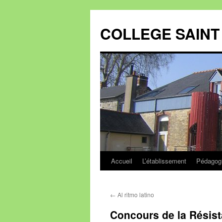
Aller
au
COLLEGE SAINT 
contenu
Accueil
L’établissement
Pédagog
←
Al ritmo latino
Concours de la Résist